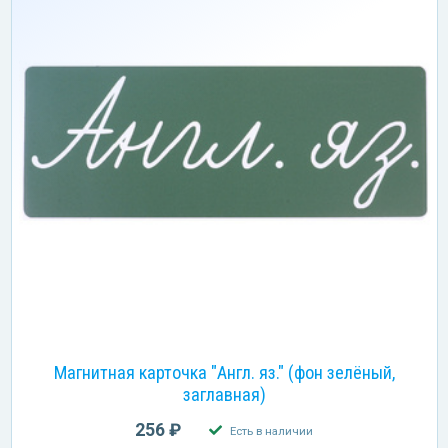
Магнитная карточка "Англ. яз." (фон зелёный,
заглавная)
256 ₽
Есть в наличии